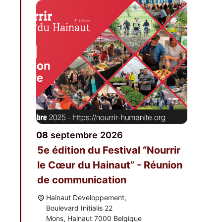
08
sep­tembre
2026
5e édi­tion du Fes­ti­val “Nour­rir
le Cœur du Hai­naut” - Réunion
de communication
Hai­naut Développement,
Bou­le­vard Ini­tia­lis 22
Mons
,
Hai­naut
7000
Bel­gique