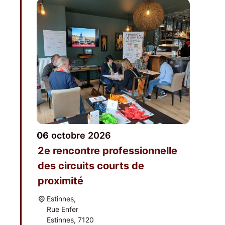
06
octobre
2026
2e ren­contre pro­fes­sion­nelle
des cir­cuits courts de
proximité
Estinnes,
Rue Enfer
Estinnes
,
7120