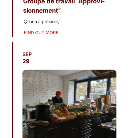
Groupe de tra­vail “Appro­vi­
sion­ne­ment”
Lieu à préciser,
FIND OUT MORE
SEP
29