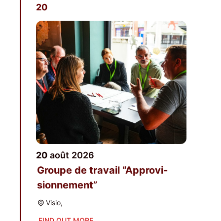
20
20
août
2026
Groupe de tra­vail “Appro­vi­
sion­ne­ment”
Visio,
FIND OUT MORE