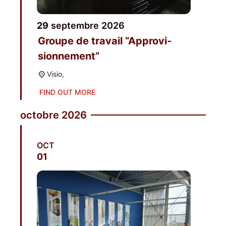
29
sep­tembre
2026
Groupe de tra­vail “Appro­vi­
sion­ne­ment”
Visio,
FIND OUT MORE
octobre 2026
OCT
01