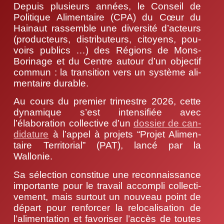
Depuis plu­sieurs années, le Conseil de
Poli­tique Ali­men­taire (CPA) du Cœur du
Hai­naut ras­semble une diver­si­té d’ac­teurs
(pro­duc­teurs, dis­tri­bu­teurs, citoyens, pou­
voirs publics …) des Régions de Mons-
Bori­nage et du Centre autour d’un objec­tif
com­mun : la tran­si­tion vers un sys­tème ali­
men­taire durable.
Au cours du pre­mier tri­mestre 2026, cette
dyna­mique s’est inten­si­fiée avec
l’élaboration col­lec­tive d’un
dos­sier de can­
di­da­ture
à l’appel à pro­jets “Pro­jet Ali­men­
taire Ter­ri­to­rial” (PAT), lan­cé par la
Wallonie.
Sa sélec­tion consti­tue une recon­nais­sance
impor­tante pour le tra­vail accom­pli col­lec­ti­
ve­ment, mais sur­tout un nou­veau point de
départ pour ren­for­cer la relo­ca­li­sa­tion de
l’alimentation et favo­ri­ser l’accès de toutes