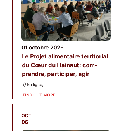
01
octobre
2026
Le Pro­jet ali­men­taire ter­ri­to­rial
du Cœur du Hai­naut: com­
prendre, par­ti­ci­per, agir
En ligne,
FIND OUT MORE
OCT
06