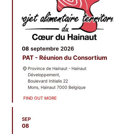
08
sep­tembre
2026
PAT - Réunion du Consortium
Pro­vince de Hai­naut - Hai­naut
Développement,
Bou­le­vard Ini­tia­lis 22
Mons
,
Hai­naut
7000
Bel­gique
FIND OUT MORE
SEP
08