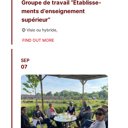
Groupe de tra­vail “Eta­blis­se­
ments d’en­sei­gne­ment
supérieur”
Visio ou hybride,
FIND OUT MORE
SEP
07