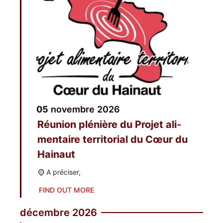
05
novembre
2026
Réunion plé­nière du Pro­jet ali­
men­taire ter­ri­to­rial du Cœur du
Hainaut
A pré­ci­ser,
FIND OUT MORE
décembre 2026