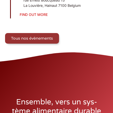
rue Ernest Bouc­quéau 15
La Lou­vière
,
Hai­naut
7100
Bel­gium
FIND OUT MORE
Tous nos évènements
Ensemble, vers un sys­
tème ali­men­taire durable