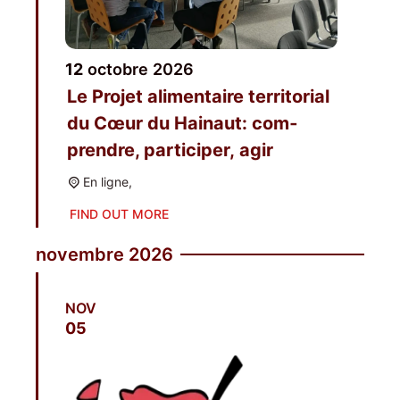
12
octobre
2026
Le Pro­jet ali­men­taire ter­ri­to­rial
du Cœur du Hai­naut: com­
prendre, par­ti­ci­per, agir
En ligne,
FIND OUT MORE
novembre 2026
NOV
05