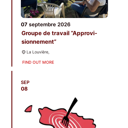
07
sep­tembre
2026
Groupe de tra­vail “Appro­vi­
sion­ne­ment”
La Lou­vière,
FIND OUT MORE
SEP
08