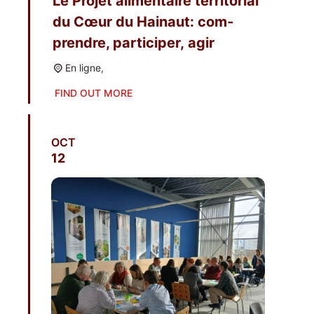
Le Pro­jet ali­men­taire ter­ri­to­rial
du Cœur du Hai­naut: com­
prendre, par­ti­ci­per, agir
En ligne,
FIND OUT MORE
OCT
12