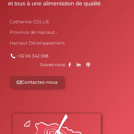
et tous à une ali­men­ta­tion de qualité.
Cathe­rine COLLIE
Pro­vince de Hainaut -
Hai­naut Développement
+32 65 342 598
Sui­vez-nous
Contac­tez-nous