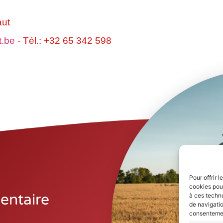
aut
t.be
- Tél.: +32 65 342 598
Pour offrir 
cookies pour
entaire
à ces techn
de navigatio
consentement