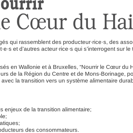
­gés qui ras­semblent des producteur·rice·s, des asso­cia
et d’autres acteur·rice·s qui s’interrogent sur le thèm
ga­ni­sés en Wal­lo­nie et à Bruxelles, “Nour­rir le Cœur d
rs de la Région du Centre et de Mons-Bori­nage, pour app
 avec la tran­si­tion vers un sys­tème ali­men­taire dura
es enjeux
de la tran­si­tion alimentaire;
le;
ratiques;
pro­duc­teurs des consommateurs.