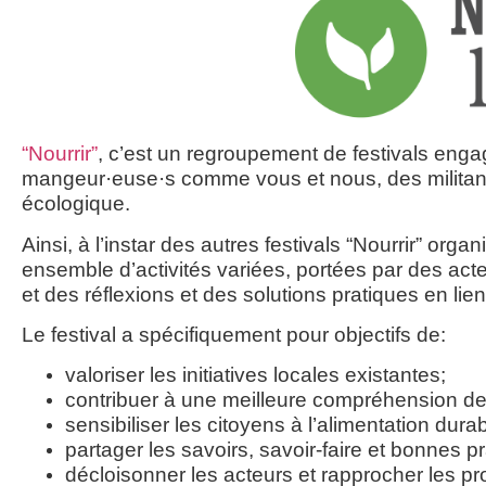
“Nour­rir”
, c’est un regrou­pe­ment de fes­ti­vals enga
mangeur·euse·s comme vous et nous, des militant·e·s 
écologique.
Ain­si, à l’ins­tar des autres fes­ti­vals “Nour­rir” or
ensemble d’activités variées, por­tées par des acteu
et des réflexions et des solu­tions pra­tiques en lien
Le fes­ti­val a spé­ci­fi­que­ment pour objec­tifs de:
valo­ri­ser
les ini­tia­tives locales existantes;
contri­buer à une meilleure
com­pré­hen­sion d
sen­si­bi­li­ser les
citoyens
à l’alimentation durab
par­ta­ger
les savoirs, savoir-faire et bonnes p
décloi­son­ner
les acteurs et rap­pro­cher les 