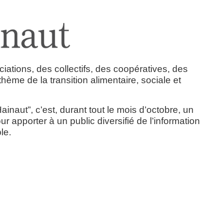
­tions, des col­lec­tifs, des coopé­ra­tives, des
e de la tran­si­tion ali­men­taire, sociale et
u Hai­naut”, c’est, durant tout le mois d’octobre, un
or­ter à un public diver­si­fié de l’in­for­ma­tion
ble.