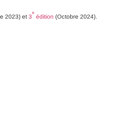
e
e 2023) et
3
édi­tion
(Octobre 2024).