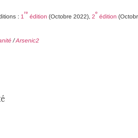
re
e
i­tions :
1
édi­tion
(Octobre 2022),
2
édi­tion
(Octobr
­ni­té
/
Arsenic2