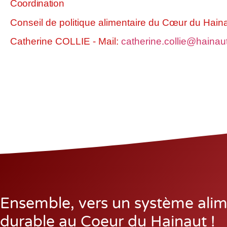
Coor­di­na­tion
Conseil de poli­tique ali­men­taire du Cœur du Hain
Cathe­rine COLLIE - Mail:
catherine.collie@hainau
Ensemble, vers un système alim
durable au Coeur du Hainaut !