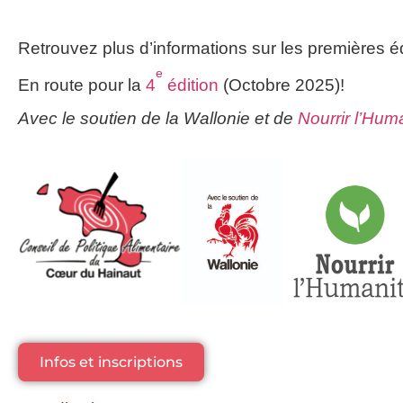
Retrou­vez plus d’in­for­ma­tions sur les pre­mières éd
e
En route pour la
4
édi­tion
(Octobre 2025)!
Avec le sou­tien de la Wal­lo­nie et de
Nour­rir l’Hu­ma
Infos et inscriptions