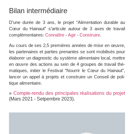
Bilan inter­mé­diaire
D’une durée de 3 ans, le pro­jet “Ali­men­ta­tion durable au
Cœur du Hai­naut” s’ar­ti­cule autour de 3 axes de tra­vail
com­plé­men­taires:
Connaître
-
Agir
-
Construire
.
Au cours de ses 2,5 pre­mières années de mise en œuvre,
les par­te­naires et par­ties pre­nantes se sont mobi­li­sés pour
éla­bo­rer un diag­nos­tic du sys­tème ali­men­taire local, mettre
en œuvre des actions au sein de 4 groupes de tra­vail thé­
ma­tiques, ini­tier le Fes­ti­val “Nour­rir le Cœur du Hai­naut”,
lan­cer un appel à pro­jets et construire un Conseil de poli­
tique alimentaire.
»
Compte-rendu des principales réalisations du projet
(Mars 2021 - Setpembre 2023).