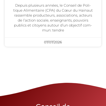
Depuis plu­sieurs années, le Conseil de Poli­
tique Ali­men­taire (CPA) du Cœur du Hai­naut
ras­semble pro­duc­teurs, asso­cia­tions, acteurs
de l’action sociale, ensei­gnants, pou­voirs
publics et citoyens autour d’un objec­tif com­
mun: tendre
07/07/2026