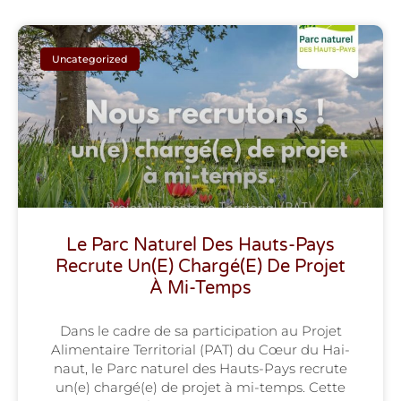
Uncategorized
Le Parc Naturel Des Hauts-Pays
Recrute Un(e) Chargé(e) De Projet
À Mi-Temps
Dans le cadre de sa par­ti­ci­pa­tion au Pro­jet
Ali­men­taire Ter­ri­to­rial (PAT) du Cœur du Hai­
naut, le Parc natu­rel des Hauts-Pays recrute
un(e) chargé(e) de pro­jet à mi-temps. Cette