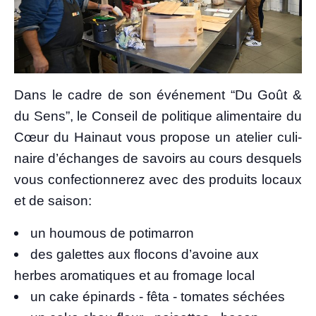
Dans le cadre de son évé­ne­ment “Du Goût &
du Sens”, le Conseil de poli­tique ali­men­taire du
Cœur du Hai­naut vous pro­pose un ate­lier culi­
naire d’échanges de savoirs au cours des­quels
vous confec­tion­ne­rez avec des pro­duits locaux
et de saison:
un hou­mous de potimarron
des galettes aux flo­cons d’a­voine aux
herbes aro­ma­tiques et au fro­mage local
un cake épi­nards - fêta - tomates séchées