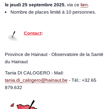
le jeu­di 25 sep­tembre 2025
, via ce
lien
.
Nombre de places limi­té à 10 personnes.
Contact
:
Pro­vince de Hai­naut - Obser­va­toire de la San­té
du Hainaut
Tania DI CALOGERO - Mail:
tania.di_calogero@hainaut.be
-
Tél.: +32 65
879.632