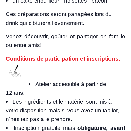
un cake chou-fleur - noi­settes - bacon
Ces pré­pa­ra­tions seront par­ta­gées lors du
drink qui clô­tu­re­ra l’événement.
Venez décou­vrir, goû­ter et par­ta­ger en famille
ou entre amis!
Condi­tions de par­ti­ci­pa­tion et ins­crip­tions
:
Ate­lier acces­sible à par­tir de
12 ans.
Les ingré­dients et le maté­riel sont mis à
votre dis­po­si­tion mais si vous avez un tablier,
n’hé­si­tez pas à le prendre.
Ins­crip­tion gra­tuite mais
obli­ga­toire, avant