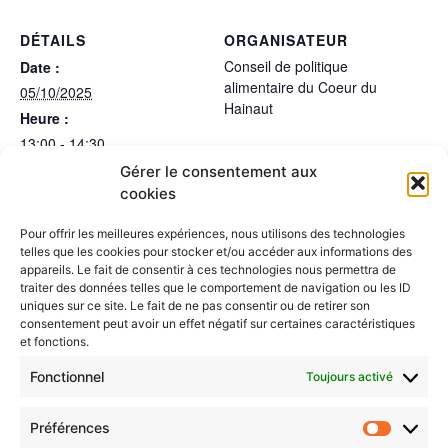
DÉTAILS
ORGANISATEUR
Conseil de politique
Date :
alimentaire du Coeur du
05/10/2025
Hainaut
Heure :
13:00 - 14:30
Gérer le consentement aux
LIEU
cookies
Salle de la Paix
Rue Félix Eloy 6
Pour offrir les meilleures expériences, nous utilisons des technologies
Soignies
,
7060
telles que les cookies pour stocker et/ou accéder aux informations des
appareils. Le fait de consentir à ces technologies nous permettra de
traiter des données telles que le comportement de navigation ou les ID
CPA 2025 - Groupe de travail “Régie
Brunch
uniques sur ce site. Le fait de ne pas consentir ou de retirer son
durable
d’approvisionnement”
consentement peut avoir un effet négatif sur certaines caractéristiques
et fonctions.
Fonctionnel
Toujours activé
Préférences