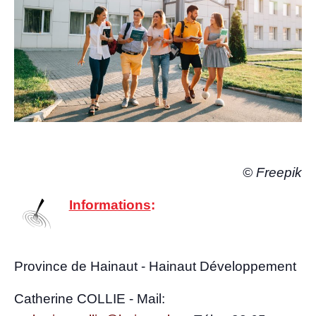
© Free­pik
Infor­ma­tions
:
Pro­vince de Hai­naut - Hai­naut Développement
Cathe­rine COLLIE - Mail: