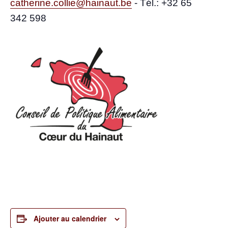
catherine.collie@hainaut.be
-
Tél.: +32 65
342 598
Ajouter au calendrier