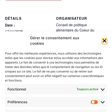
DÉTAILS
ORGANISATEUR
Conseil de politique
Date :
alimentaire du Coeur du
17/11/2025
Hainaut
Heure :
Gérer le consentement aux
cookies
15:30 - 17:00
LIEU
Pour offrir les meilleures expériences, nous utilisons des technologies
Visioconférence
telles que les cookies pour stocker et/ou accéder aux informations des
appareils. Le fait de consentir à ces technologies nous permettra de
traiter des données telles que le comportement de navigation ou les ID
Journée de l’Arbre et des saveurs
CPA 2025 - Groupe de travail
uniques sur ce site. Le fait de ne pas consentir ou de retirer son
“Régie d’approvisionnement”
locales - L’Enigme du Festin Vert
consentement peut avoir un effet négatif sur certaines caractéristiques
et fonctions.
Fonctionnel
Toujours activé
Préférences