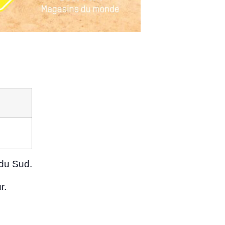
s du Sud.
r.