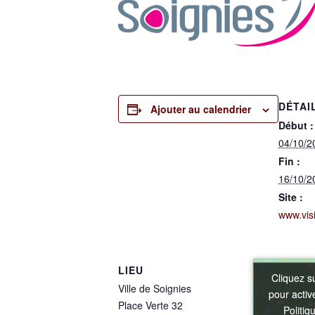
DÉTAI
Ajouter au calendrier
Début :
04/10/2
Fin :
16/10/2
Site :
www.visi
LIEU
Cliquez s
Cliquez s
Ville de Soignies
pour acti
pour acti
Place Verte 32
Politiq
Politiq