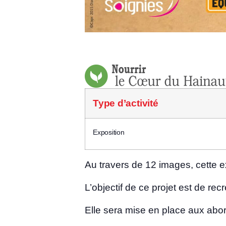
Type d’ac­ti­vi­té
Expo­si­tion
Au tra­vers de 12 images, cette exp
L’objectif de ce pro­jet est de recr
Elle sera mise en place aux abord