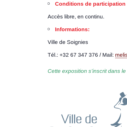
Condi­tions de par­ti­ci­pa­tion
Accès libre, en continu.
Infor­ma­tions:
Ville de Soignies
Tél.: +32 67 347 376 / Mail:
meli
Cette expo­si­tion s’ins­crit dans le