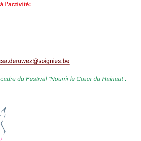
 à l’activité:
ssa.deruwez@soignies.be
 cadre du Fes­ti­val “Nour­rir le
Cœur
du Hainaut”.