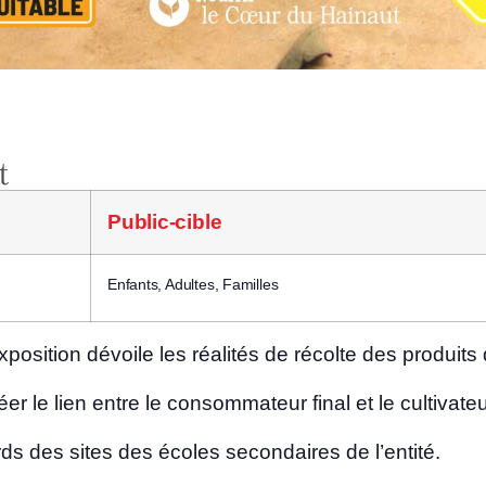
Public-cible
Enfants, Adultes, Familles
o­si­tion dévoile les réa­li­tés de récolte des pro­duit
éer le lien entre le consom­ma­teur final et le cultivateu
s des sites des écoles secon­daires de l’entité.