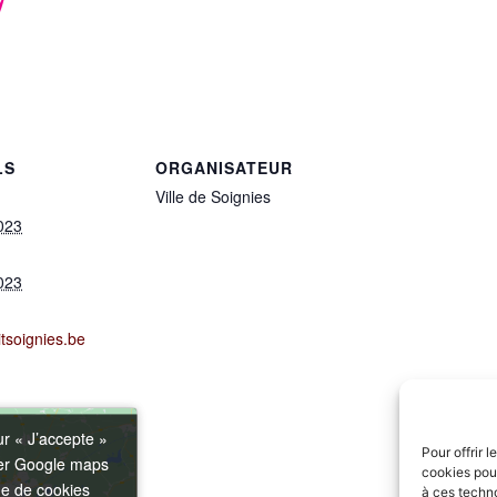
LS
ORGANISATEUR
Ville de Soignies
023
023
tsoignies.be
ur « J’accepte »
ur « J’accepte »
Pour offrir 
ver Google maps
ver Google maps
cookies pour
ue de cookies
ue de cookies
à ces techn