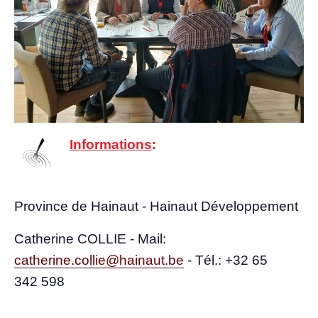
Infor­ma­tions
:
Pro­vince de Hai­naut - Hai­naut Développement
Cathe­rine COLLIE - Mail:
catherine.collie@hainaut.be
-
Tél.: +32 65
342 598