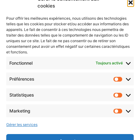
cookies
18:00 - 20:00
LIEU
Pour offrir les meilleures expériences, nous utilisons des technologies
Ecaussinnes?
telles que les cookies pour stocker et/ou accéder aux informations des
appareils. Le fait de consentir à ces technologies nous permettra de
traiter des données telles que le comportement de navigation ou les ID
Groupe de travail
Groupe de travail
uniques sur ce site. Le fait de ne pas consentir ou de retirer son
“Approvisionnement”
“Approvisionnement”
consentement peut avoir un effet négatif sur certaines caractéristiques
et fonctions.
Fonctionnel
Toujours activé
Préférences
Statistiques
Marketing
Suivez-nous :
Gérer les services