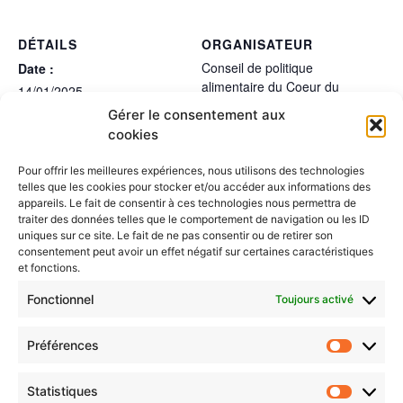
DÉTAILS
ORGANISATEUR
Conseil de politique
Date :
alimentaire du Coeur du
14/01/2025
Hainaut
Heure :
Gérer le consentement aux
cookies
17:30 - 19:00
LIEU
Pour offrir les meilleures expériences, nous utilisons des technologies
Visioconférence
telles que les cookies pour stocker et/ou accéder aux informations des
appareils. Le fait de consentir à ces technologies nous permettra de
traiter des données telles que le comportement de navigation ou les ID
Renouvellement du CPA du Cœur du
Groupe de travail
uniques sur ce site. Le fait de ne pas consentir ou de retirer son
“Restauration collective”
Hainaut - Séance d’information
consentement peut avoir un effet négatif sur certaines caractéristiques
et fonctions.
Fonctionnel
Toujours activé
Préférences
Statistiques