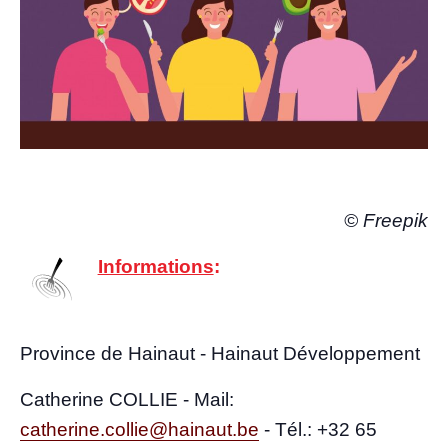
© Free­pik
Infor­ma­tions
:
Pro­vince de Hai­naut - Hai­naut Développement
Cathe­rine COLLIE - Mail:
catherine.collie@hainaut.be
-
Tél.: +32 65