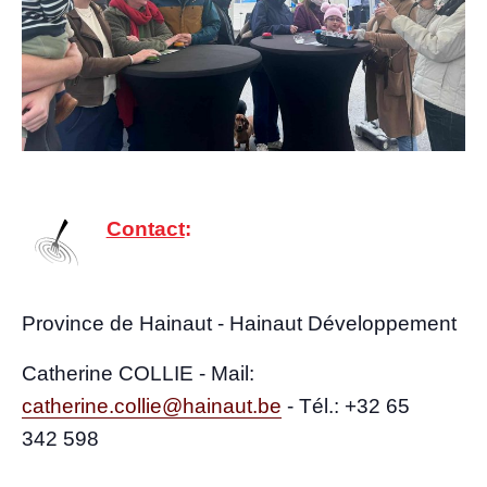
Contact
:
Pro­vince de Hai­naut - Hai­naut Développement
Cathe­rine COLLIE - Mail:
catherine.collie@hainaut.be
-
Tél.: +32 65
342 598