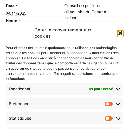
Conseil de politique
Date :
alimentaire du Coeur du
04/11/2025
Hainaut
Heure :
10:30 - 11:30
Gérer le consentement aux
cookies
LIEU
Pour offrir les meilleures expériences, nous utilisons des technologies
Visioconférence
telles que les cookies pour stocker et/ou accéder aux informations des
appareils. Le fait de consentir à ces technologies nous permettra de
traiter des données telles que le comportement de navigation ou les ID
CPA 2025 - Groupe de travail
CPA 2025 - Groupe de travail
uniques sur ce site. Le fait de ne pas consentir ou de retirer son
“Paysages comestibles”
“Régie d’approvisionnement”
consentement peut avoir un effet négatif sur certaines caractéristiques
et fonctions.
Fonctionnel
Toujours activé
Préférences
Statistiques