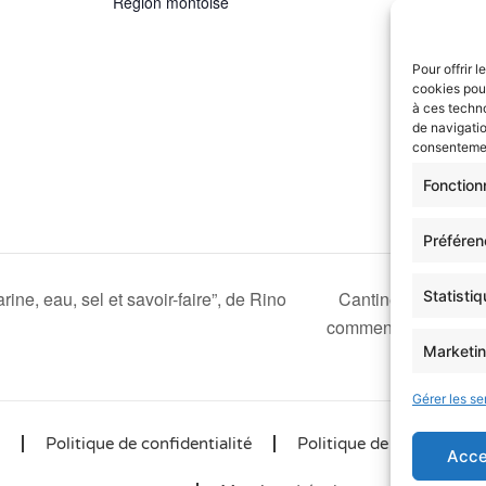
Région montoise
Pour offrir 
cookies pour
à ces techn
de navigatio
consentement
Fonction
Préfére
ine, eau, sel et savoir-faire”, de Rino
Cantines durables,
Statisti
comment?
Marketi
Gérer les se
Politique de confidentialité
Politique de cookies (UE
Acce