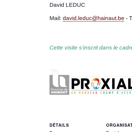
David LEDUC
Mail:
david.leduc@hainaut.be
- 
Cette visite s’ins­crit dans le cad
DÉTAILS
ORGANISA