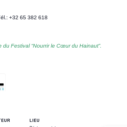
Tél.: +32 65 382 618
re du Fes­ti­val “Nour­rir le Cœur du Hainaut”.
TEUR
LIEU