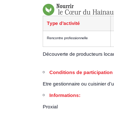
Type d’ac­ti­vi­té
Ren­contre professionnelle
Décou­verte de pro­duc­teurs locau
Condi­tions de par­ti­ci­pa­tion
Etre ges­tion­naire ou cui­si­nier d’
Infor­ma­tions:
Proxial