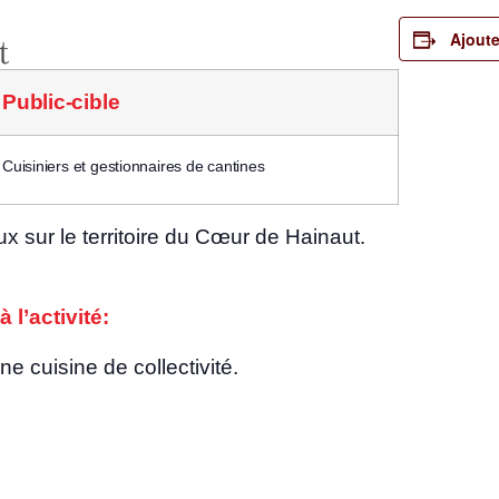
Ajoute
Public-cible
Cui­si­niers et ges­tion­naires de cantines
x sur le ter­ri­toire du Cœur de Hainaut.
 à l’activité:
une cui­sine de collectivité.