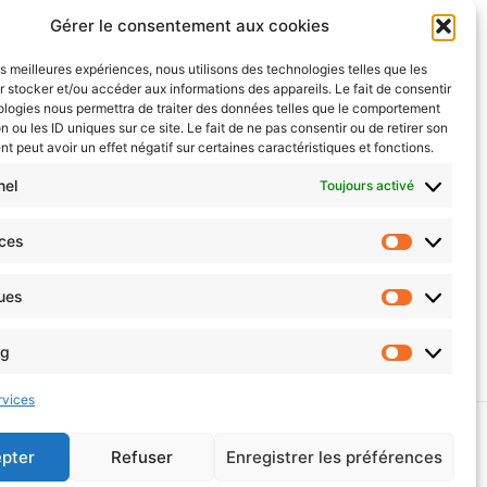
Gérer le consentement aux cookies
les meilleures expériences, nous utilisons des technologies telles que les
 stocker et/ou accéder aux informations des appareils. Le fait de consentir
ologies nous permettra de traiter des données telles que le comportement
n ou les ID uniques sur ce site. Le fait de ne pas consentir ou de retirer son
 peut avoir un effet négatif sur certaines caractéristiques et fonctions.
nel
Toujours activé
nces
 levier de transition? Oui… mais
ques
ng
rvices
)
pter
Refuser
Enregistrer les préférences
© 2026 Hainaut Développement