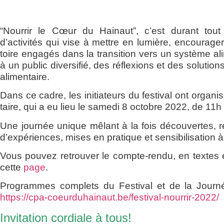
“Nour­rir le Cœur du Hai­naut”
, c’est durant tou
d’activités qui vise à mettre en lumière, encou­ra­ger 
toire enga­gés dans la tran­si­tion vers un sys­tème ali
à un public diver­si­fié, des réflexions et des solu­tions
alimentaire.
Dans ce cadre, les ini­tia­teurs du fes­ti­val ont orga­ni­
taire, qui a eu lieu le same­di 8 octobre 2022, de 11h
Une jour­née unique mêlant à la fois décou­vertes, r
d’expériences, mises en pra­tique et sen­si­bi­li­sa­tion 
Vous pou­vez retrou­ver le compte-ren­du, en textes 
cette
page
.
Pro­grammes com­plets du Fes­ti­val et de la Jour­née 
https://cpa-coeurduhainaut.be/festival-nourrir-2022/
Invitation cordiale à tous!