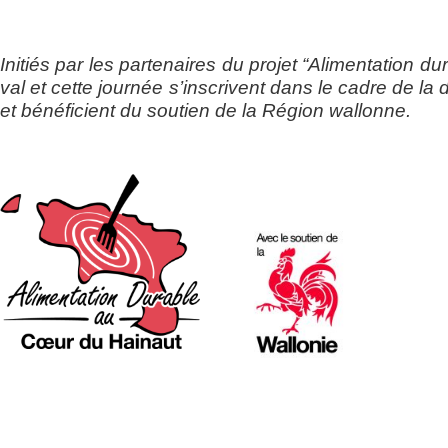
Ini­tiés par les par­te­naires du pro­jet “Ali­men­ta­tion 
val et cette jour­née s’inscrivent dans le cadre de l
et béné­fi­cient du sou­tien de la Région wallonne.