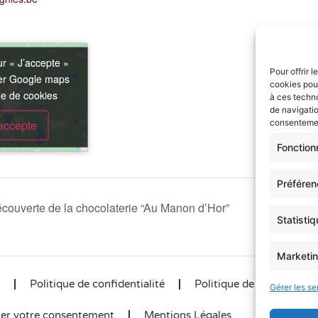
ur « J’accepte »
ur « J’accepte »
Pour offrir 
ver Google maps
ver Google maps
cookies pour
ue de cookies
ue de cookies
à ces techn
de navigatio
accepte
accepte
consentement
Fonction
Préfére
Découverte de la chocolaterie “Au Manon d’Hor”
Statisti
Marketi
Politique de confidentialité
Politique de cookies (UE
Gérer les se
ier votre consentement
Mentions Légales