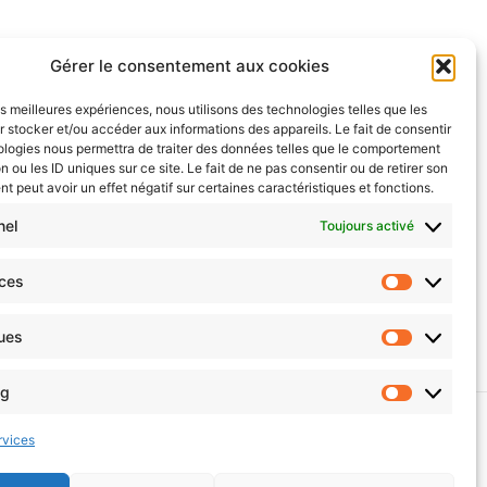
Gérer le consentement aux cookies
les meilleures expériences, nous utilisons des technologies telles que les
 stocker et/ou accéder aux informations des appareils. Le fait de consentir
ologies nous permettra de traiter des données telles que le comportement
n ou les ID uniques sur ce site. Le fait de ne pas consentir ou de retirer son
 peut avoir un effet négatif sur certaines caractéristiques et fonctions.
nel
Toujours activé
nces
Ciné-débat “Tandem local”
ques
ng
)
rvices
© 2026 Hainaut Développement