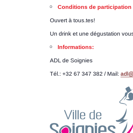
Condi­tions de par­ti­ci­pa­tion
Ouvert à tous.tes!
Un drink et une dégus­ta­tion vous 
Infor­ma­tions:
ADL de Soignies
Tél.: +32 67 347 382 / Mail:
adl@