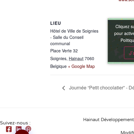
LIEU
Cliquez s
Cliquez s
Hôtel de Ville de Soignies
pour acti
pour acti
- Salle du Conseil
Politiq
Politiq
communal
Place Verte 32
J’
J’
Soignies
,
Hainaut
7060
Belgique
+ Google Map
Journée “Petit chocolatier” - 
Hainaut Développement
Suivez-nous :
Modif