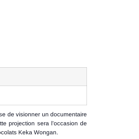
se de vision­ner un docu­men­taire
te pro­jec­tion sera l’occasion de
ho­co­lats Keka Wongan.