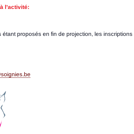
 à l’activité:
étant pro­po­sés en fin de pro­jec­tion, les ins­crip­tion
soignies.be