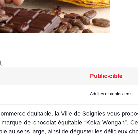
Public-cible
Adultes et adolescents
­merce équi­table, la Ville de Soi­gnies vous pro­po
 la marque de cho­co­lat équi­table “Keka Won­gan”. Cet
ble au sens large, ain­si de dégus­ter les déli­cieux c