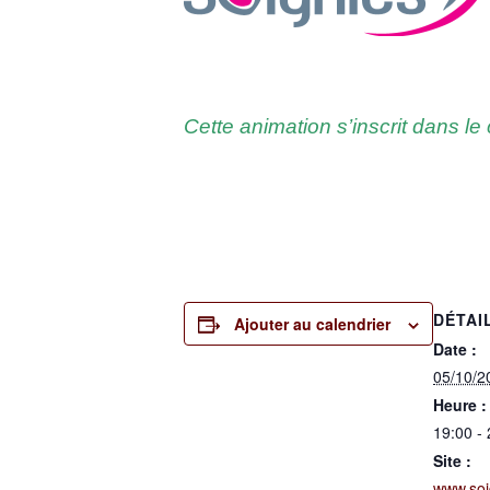
Cette ani­ma­tion s’ins­crit dans le 
DÉTAI
Ajouter au calendrier
Date :
05/10/2
Heure :
19:00 -
Site :
www.soi