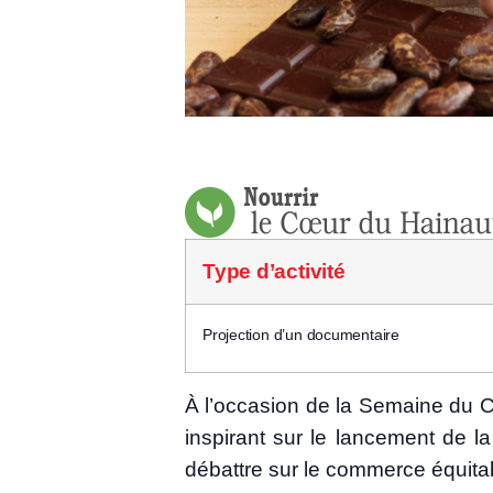
Type d’ac­ti­vi­té
Pro­jec­tion d’un documentaire
À l’occasion de la Semaine du Com
ins­pi­rant sur le lan­ce­ment de
débattre sur le com­merce équi­ta