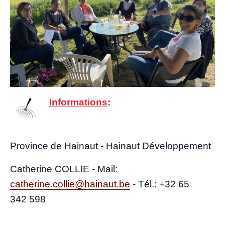
Infor­ma­tions
:
Pro­vince de Hai­naut - Hai­naut Développement
Cathe­rine COLLIE - Mail:
catherine.collie@hainaut.be
-
Tél.: +32 65
342 598