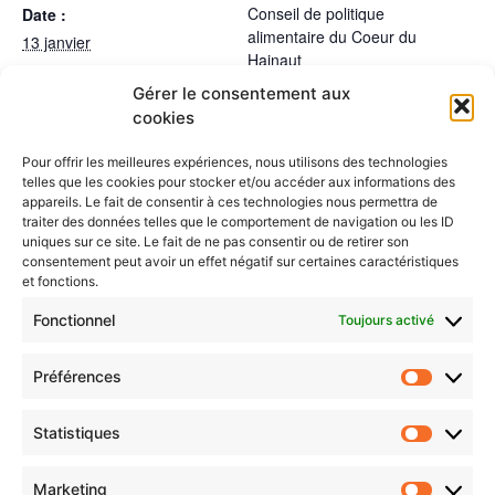
Conseil de politique
Date :
alimentaire du Coeur du
13 janvier
Hainaut
Heure :
Gérer le consentement aux
14:30 - 17:30
cookies
LIEU
La Louvière (à préciser)
Pour offrir les meilleures expériences, nous utilisons des technologies
telles que les cookies pour stocker et/ou accéder aux informations des
appareils. Le fait de consentir à ces technologies nous permettra de
Groupe de travail
Concertation locale de l’aide
traiter des données telles que le comportement de navigation ou les ID
alimentaire du Cœur du Hainaut
“Etablissements d’enseignement
uniques sur ce site. Le fait de ne pas consentir ou de retirer son
supérieur”
consentement peut avoir un effet négatif sur certaines caractéristiques
et fonctions.
Fonctionnel
Toujours activé
Préférences
Statistiques
Marketing