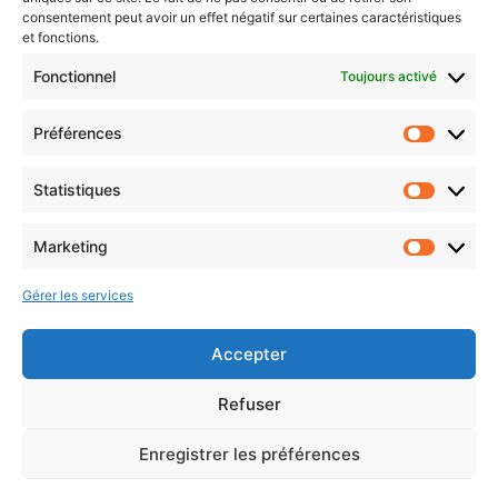
Jacques” de Rino NOVIELLO
gaspillage alimentaire
consentement peut avoir un effet négatif sur certaines caractéristiques
et fonctions.
Fonctionnel
Toujours activé
Préférences
Statistiques
Marketing
Suivez-nous :
Gérer les services
Accepter
Refuser
© 2026 Hainaut Développement
Enregistrer les préférences