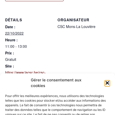
DÉTAILS
ORGANISATEUR
CSC Mons-La Louvière
Date :
22/10/2022
Heure :
11:00 - 13:00
Prix :
Gratuit
Site :
https://www.lacsc.be/csc-
mons-la-louviere
Gérer le consentement aux
cookies
LIEU
Pour offrir les meilleures expériences, nous utilisons des technologies
Sebio
telles que les cookies pour stocker et/ou accéder aux informations des
appareils. Le fait de consentir à ces technologies nous permettra de
traiter des données telles que le comportement de navigation ou les ID
Formation contre le
Projection-échange avec le film “Les
uniques sur ce site. Le fait de ne pas consentir ou de retirer son