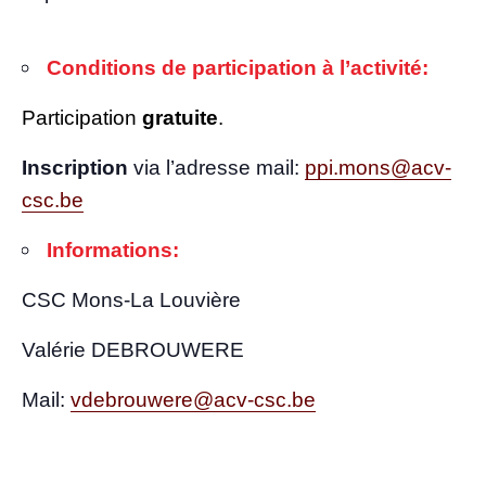
Condi­tions de par­ti­ci­pa­tion à l’activité:
Par­ti­ci­pa­tion
gra­tuite
.
Ins­crip­tion
via l’a­dresse mail:
ppi.mons@acv-
csc.be
Infor­ma­tions:
CSC Mons-La Louvière
Valé­rie DEBROUWERE
Mail:
vdebrouwere@acv-csc.be