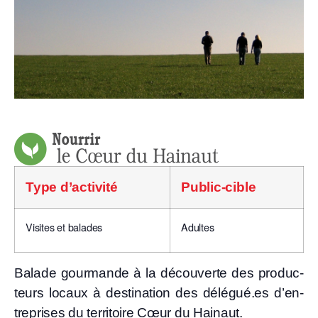
Type d’ac­ti­vi­té
Public-cible
Visites et balades
Adultes
Balade gour­mande à la décou­verte des pro­duc­
teurs locaux à des­ti­na­tion des délégué.es d’en­
tre­prises du ter­ri­toire Cœur du Hainaut.