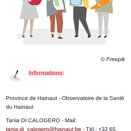
© Free­pik
Infor­ma­tions
:
Pro­vince de Hai­naut - Obser­va­toire de la San­té
du Hainaut
Tania DI CALOGERO - Mail:
tania.di_calogero@hainaut.be
-
Tél.: +32 65