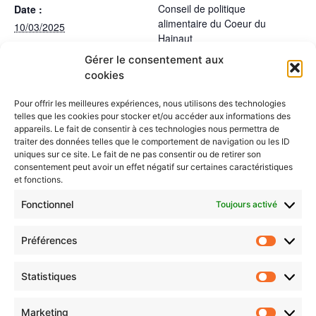
Conseil de politique
Date :
alimentaire du Coeur du
10/03/2025
Hainaut
Heure :
Gérer le consentement aux
13:30 - 16:00
cookies
LIEU
Havré
Pour offrir les meilleures expériences, nous utilisons des technologies
telles que les cookies pour stocker et/ou accéder aux informations des
appareils. Le fait de consentir à ces technologies nous permettra de
Groupe de travail
Un atelier pour construire des plans
traiter des données telles que le comportement de navigation ou les ID
communaux ambitieux en matière de
“Restauration
uniques sur ce site. Le fait de ne pas consentir ou de retirer son
transition alimentaire
collective”
consentement peut avoir un effet négatif sur certaines caractéristiques
et fonctions.
Fonctionnel
Toujours activé
Préférences
Statistiques
Marketing