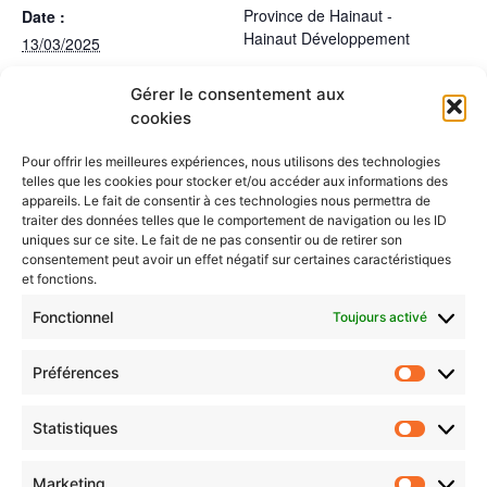
Province de Hainaut -
Date :
Hainaut Développement
13/03/2025
Heure :
Gérer le consentement aux
09:00 - 12:00
cookies
LIEU
Mons
Pour offrir les meilleures expériences, nous utilisons des technologies
telles que les cookies pour stocker et/ou accéder aux informations des
appareils. Le fait de consentir à ces technologies nous permettra de
4e édition du Festival “Nourrir le
Groupe de travail
traiter des données telles que le comportement de navigation ou les ID
“Accessibilité de tous” - Caisse
Cœur du Hainaut” - Réunion
uniques sur ce site. Le fait de ne pas consentir ou de retirer son
de solidarité
préparatoire
consentement peut avoir un effet négatif sur certaines caractéristiques
et fonctions.
Fonctionnel
Toujours activé
Préférences
Statistiques
Marketing