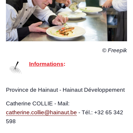
© Free­pik
Infor­ma­tions
:
Pro­vince de Hai­naut - Hai­naut Développement
Cathe­rine COLLIE - Mail:
catherine.collie@hainaut.be
-
Tél.: +32 65
342
598