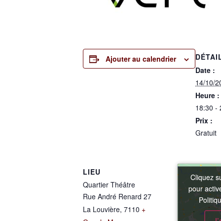
DÉTAI
Ajouter au calendrier
Date :
14/10/2
Heure :
18:30 -
Prix :
Gratuit
LIEU
Cliquez s
Cliquez s
Quartier Théâtre
pour acti
pour acti
Rue André Renard 27
Politiq
Politiq
La Louvière
,
7110
+
J’
J’