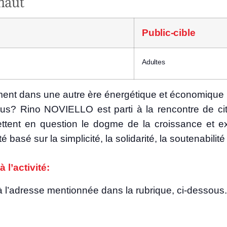
Public-cible
Adultes
ment dans une autre ère éner­gé­tique et éco­no­mique 
ous? Rino NOVIELLO est par­ti à la ren­contre de cito
ent en ques­tion le dogme de la crois­sance et explor
basé sur la sim­pli­ci­té, la soli­da­ri­té, la sou­te­na­bi­li­
à l’activité:
on à l’a­dresse men­tion­née dans la rubrique, ci-des­sous