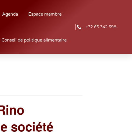
Agenda
Espace membre
+32 65 342 598
Conseil de politique alimentaire
Rino
e société