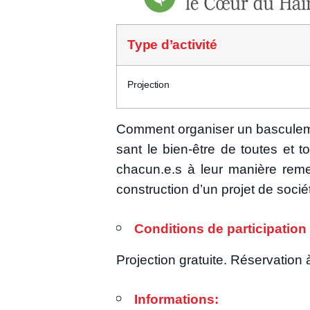
Type d’ac­ti­vi­té
Pro­jec­tion
Com­ment orga­ni­ser un bas­cu­le­
sant le bien-être de toutes et t
chacun.e.s à leur manière remett
construc­tion d’un pro­jet de socié­té 
Condi­tions de par­ti­ci­pa­tion 
Pro­jec­tion gra­tuite. Réser­va­ti
Infor­ma­tions: