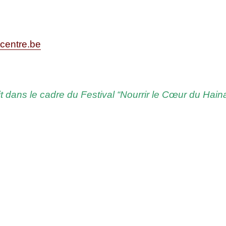
tcentre.be
it dans le cadre du Fes­ti­val “Nour­rir le Cœur du Hai­