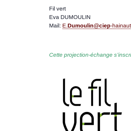
Fil vert
Eva DUMOULIN
Mail:
E.
Dumou­lin
@
ciep
-hainau
Cette pro­jec­tion-échange s’ins­cr