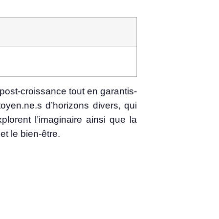
post-crois­sance tout en garan­tis­
yen.ne.s d’ho­ri­zons divers, qui
ent l’i­ma­gi­naire ain­si que la
té et le bien-être.
.