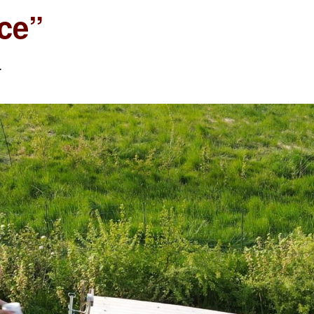
ce”
T