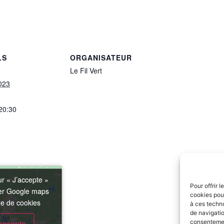
LS
ORGANISATEUR
Le Fil Vert
023
 20:30
ur « J’accepte »
ur « J’accepte »
Pour offrir 
ver Google maps
ver Google maps
cookies pour
ue de cookies
ue de cookies
à ces techn
de navigatio
accepte
accepte
consentement