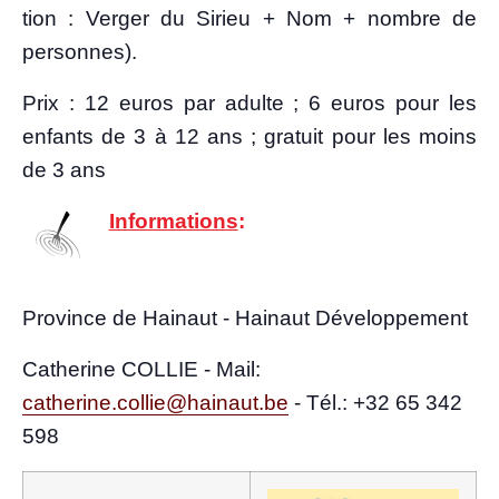
tion : Ver­ger du Sirieu + Nom + nombre de
personnes).
Prix : 12 euros par adulte ; 6 euros pour les
enfants de 3 à 12 ans ; gra­tuit pour les moins
de 3 ans
Infor­ma­tions
:
Pro­vince de Hai­naut - Hai­naut Développement
Cathe­rine COLLIE - Mail:
catherine.collie@hainaut.be
-
Tél.: +32 65
342
598