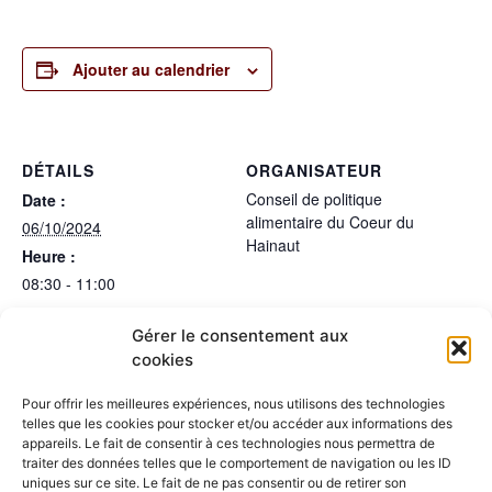
Ajouter au calendrier
DÉTAILS
ORGANISATEUR
Conseil de politique
Date :
alimentaire du Coeur du
06/10/2024
Hainaut
Heure :
08:30 - 11:00
LIEU
Gérer le consentement aux
Verger du Sirieu
cookies
Rue des Clochettes 11
Soignies
,
7061
Pour offrir les meilleures expériences, nous utilisons des technologies
telles que les cookies pour stocker et/ou accéder aux informations des
appareils. Le fait de consentir à ces technologies nous permettra de
Groupe de travail
Vers un système alimentaire durable en
traiter des données telles que le comportement de navigation ou les ID
Province de Hainaut - Débat pré-électoral
“Restauration
uniques sur ce site. Le fait de ne pas consentir ou de retirer son