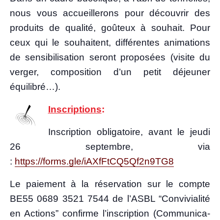
nous vous accueille­rons pour décou­vrir des
pro­duits de qua­li­té, goû­teux à sou­hait. Pour
ceux qui le sou­haitent, dif­fé­rentes ani­ma­tions
de sen­si­bi­li­sa­tion seront pro­po­sées (visite du
ver­ger, com­po­si­tion d’un petit déjeu­ner
équilibré…).
Ins­crip­tions
:
Ins­crip­tion obli­ga­toire, avant le jeu­di
26 sep­tembre, via
:
https://forms.gle/iAXfFtCQ5Qf2n9TG8
Le paie­ment à la réser­va­tion sur le compte
BE55 0689 3521 7544 de l’AS­BL “Convi­via­li­té
en Actions” confirme l’ins­crip­tion (Com­mu­ni­ca­