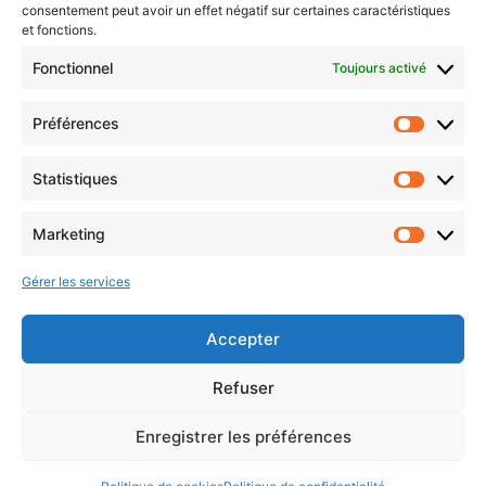
collective”
consentement peut avoir un effet négatif sur certaines caractéristiques
et fonctions.
Fonctionnel
Toujours activé
Préférences
Statistiques
Marketing
Suivez-nous :
Gérer les services
Accepter
Refuser
© 2026 Hainaut Développement
Enregistrer les préférences