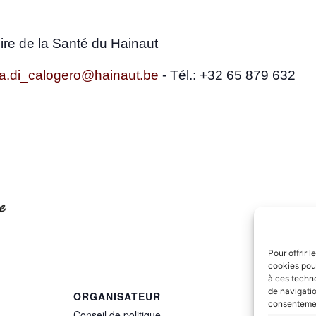
oire de la San­té du Hainaut
ia.di_calogero@hainaut.be
-
Tél.: +32 65 879 632
Pour offrir 
cookies pour
à ces techn
de navigatio
ORGANISATEUR
consentement
Conseil de politique