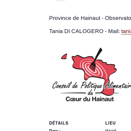
Pro­vince de Hai­naut - Obser­va­t
Tania DI CALOGERO - Mail:
tan
DÉTAILS
LIEU
Havré
Date :