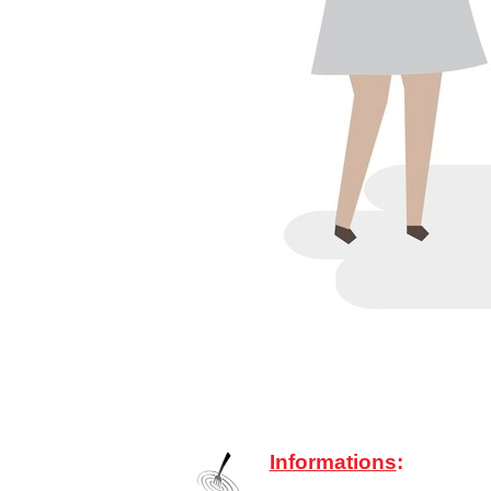
Infor­ma­tions
: