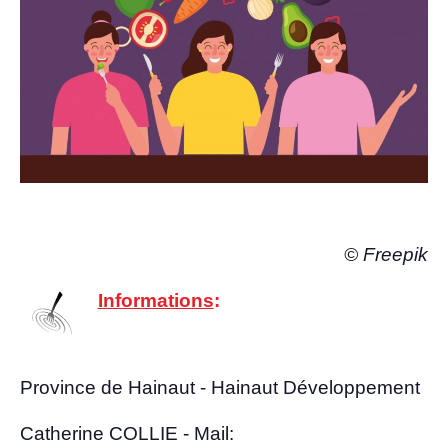
© Free­pik
Infor­ma­tions
:
Pro­vince de Hai­naut - Hai­naut Développement
Cathe­rine COLLIE - Mail: