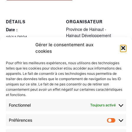
DÉTAILS
ORGANISATEUR
Province de Hainaut -
Date :
Hainaut Développement
19/11/2024
Heure :
Gérer le consentement aux
cookies
18:00 - 20:00
LIEU
Pour offrir les meilleures expériences, nous utilisons des technologies
Mons
telles que les cookies pour stocker et/ou accéder aux informations des
appareils. Le fait de consentir à ces technologies nous permettra de
traiter des données telles que le comportement de navigation ou les ID
Conseil de politique alimentaire du Cœur
Groupe de travail
uniques sur ce site. Le fait de ne pas consentir ou de retirer son
“Accessibilité de tous”
du Hainaut - Réunion plénière 3
consentement peut avoir un effet négatif sur certaines caractéristiques
et fonctions.
Fonctionnel
Toujours activé
Préférences